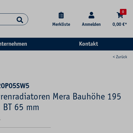
0
Merkliste
Anmelden
0,00 €*
nternehmen
Kontakt
< Zurück
20P05SW5
renradiatoren Mera Bauhöhe 195
, BT 65 mm
1