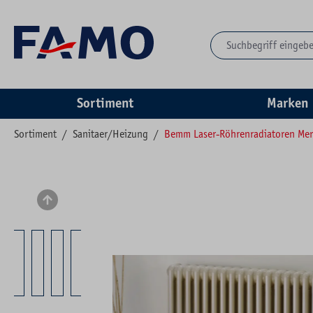
springen
Zur Hauptnavigation springen
Sortiment
Marken
Sortiment
/
Sanitaer/Heizung
/
Bemm Laser-Röhrenradiatoren Me
Bildergalerie überspringen