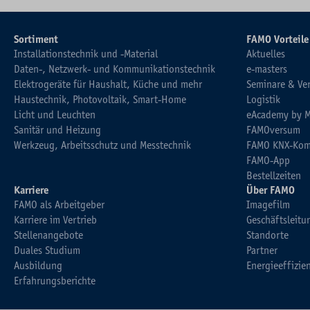
Sortiment
FAMO Vorteile
Installationstechnik und -Material
Aktuelles
Daten-, Netzwerk- und Kommunikationstechnik
e-masters
Elektrogeräte für Haushalt, Küche und mehr
Seminare & Ve
Haustechnik, Photovoltaik, Smart-Home
Logistik
Licht und Leuchten
eAcademy by 
Sanitär und Heizung
FAMOversum
Werkzeug, Arbeitsschutz und Messtechnik
FAMO KNX-Kom
FAMO-App
Bestellzeiten
Karriere
Über FAMO
FAMO als Arbeitgeber
Imagefilm
Karriere im Vertrieb
Geschäftsleitu
Stellenangebote
Standorte
Duales Studium
Partner
Ausbildung
Energieeffizie
Erfahrungsberichte