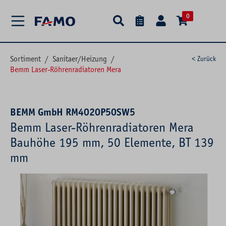
alt springen
0
Sortiment
/
Sanitaer/Heizung
/
< Zurück
Bemm Laser-Röhrenradiatoren Mera
BEMM GmbH RM4020P50SW5
Bemm Laser-Röhrenradiatoren Mera
Bauhöhe 195 mm, 50 Elemente, BT 139
mm
Bildergalerie überspringen