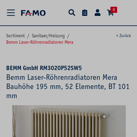
alt springen
0
Sortiment
/
Sanitaer/Heizung
/
< Zurück
Bemm Laser-Röhrenradiatoren Mera
BEMM GmbH RM3020P52SW5
Bemm Laser-Röhrenradiatoren Mera
Bauhöhe 195 mm, 52 Elemente, BT 101
mm
Bildergalerie überspringen