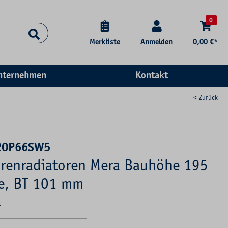
0
Merkliste
Anmelden
0,00 €*
nternehmen
Kontakt
< Zurück
20P66SW5
renradiatoren Mera Bauhöhe 195
e, BT 101 mm
1