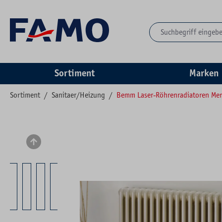
springen
Zur Hauptnavigation springen
Sortiment
Marken
Sortiment
/
Sanitaer/Heizung
/
Bemm Laser-Röhrenradiatoren Me
Bildergalerie überspringen