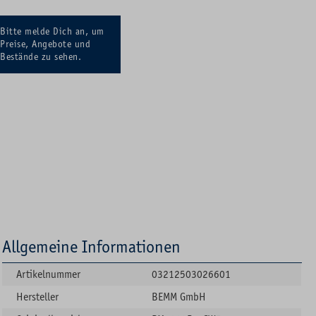
Bitte melde Dich an, um
Preise, Angebote und
Bestände zu sehen.
Allgemeine Informationen
Artikelnummer
03212503026601
Hersteller
BEMM GmbH