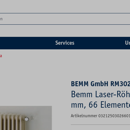
Services
U
ra
BEMM GmbH RM30
Bemm Laser-Röh
mm, 66 Element
Artikelnummer 0321250302660