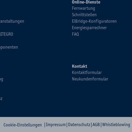
Online-Dienste
Fernwartung
Schnittstellen
ranstaltungen
ElBridge-Konfiguratoren
Energiesparrechner
MITEGRO
FAQ
ponenten
Kontakt
Kontaktformular
ng
Neukundenformular
nz
|
Impressum
|
Datenschutz
|
AGB
|
Whistleblowing
Cookie-Einstellungen