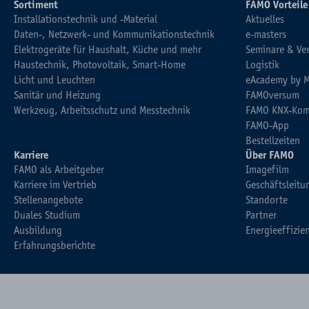
Sortiment
FAMO Vorteile
Installationstechnik und -Material
Aktuelles
Daten-, Netzwerk- und Kommunikationstechnik
e-masters
Elektrogeräte für Haushalt, Küche und mehr
Seminare & Ve
Haustechnik, Photovoltaik, Smart-Home
Logistik
Licht und Leuchten
eAcademy by 
Sanitär und Heizung
FAMOversum
Werkzeug, Arbeitsschutz und Messtechnik
FAMO KNX-Kom
FAMO-App
Bestellzeiten
Karriere
Über FAMO
FAMO als Arbeitgeber
Imagefilm
Karriere im Vertrieb
Geschäftsleitu
Stellenangebote
Standorte
Duales Studium
Partner
Ausbildung
Energieeffizie
Erfahrungsberichte