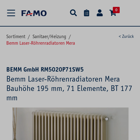
alt springen
0
Sortiment
/
Sanitaer/Heizung
/
< Zurück
Bemm Laser-Röhrenradiatoren Mera
BEMM GmbH RM5020P71SW5
Bemm Laser-Röhrenradiatoren Mera
Bauhöhe 195 mm, 71 Elemente, BT 177
mm
Bildergalerie überspringen