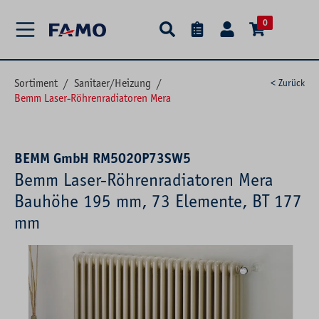
alt springen
0
Sortiment
/
Sanitaer/Heizung
/
< Zurück
Bemm Laser-Röhrenradiatoren Mera
BEMM GmbH RM5020P73SW5
Bemm Laser-Röhrenradiatoren Mera
Bauhöhe 195 mm, 73 Elemente, BT 177
mm
Bildergalerie überspringen