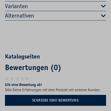
Varianten
Alternativen
Katalogseiten
Bewertungen (0)
Durchschnittliche Bewertung von 0 von 5 Sternen
Gib eine Bewertung ab!
Teile Deine Erfahrungen mit dem Produkt mit anderen Kunden.
SCHREIBE EINE BEWERTUNG