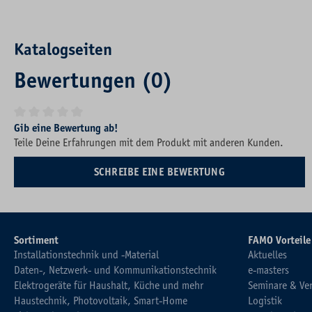
Katalogseiten
Bewertungen (0)
Durchschnittliche Bewertung von 0 von 5 Sternen
Gib eine Bewertung ab!
Teile Deine Erfahrungen mit dem Produkt mit anderen Kunden.
SCHREIBE EINE BEWERTUNG
Sortiment
FAMO Vorteile
Installationstechnik und -Material
Aktuelles
Daten-, Netzwerk- und Kommunikationstechnik
e-masters
Elektrogeräte für Haushalt, Küche und mehr
Seminare & Ve
Haustechnik, Photovoltaik, Smart-Home
Logistik