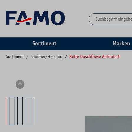
springen
Zur Hauptnavigation springen
Sortiment
Marken
Sortiment
/
Sanitaer/Heizung
/
Bette Duschfliese Antirutsch
Bildergalerie überspringen