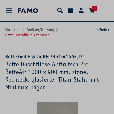
alt springen
0
Sortiment
/
Sanitaer/Heizung
/
< Zurück
Bette Duschfliese Antirutsch
Bette GmbH & Co.KG 7351-416AE,T2
Bette Duschfliese Antirutsch Pro
BetteAir 1000 x 900 mm, stone,
Rechteck, glasierter Titan-Stahl, mit
Minimum-Täger
Bildergalerie überspringen