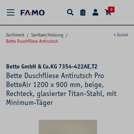
alt springen
0
Sortiment
/
Sanitaer/Heizung
/
< Zurück
Bette Duschfliese Antirutsch
Bette GmbH & Co.KG 7354-422AE,T2
Bette Duschfliese Antirutsch Pro
BetteAir 1200 x 900 mm, beige,
Rechteck, glasierter Titan-Stahl, mit
Minimum-Täger
Bildergalerie überspringen