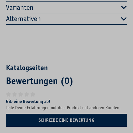
Varianten
Alternativen
Katalogseiten
Bewertungen (0)
Durchschnittliche Bewertung von 0 von 5 Sternen
Gib eine Bewertung ab!
Teile Deine Erfahrungen mit dem Produkt mit anderen Kunden.
SCHREIBE EINE BEWERTUNG