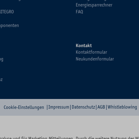
Energiesparrechner
MITEGRO
FAQ
ponenten
Kontakt
Kontaktformular
ng
Neukundenformular
nz
|
Impressum
|
Datenschutz
|
AGB
|
Whistleblowing
Cookie-Einstellungen
nalyse und für Marketing-Mitteilungen. Durch die weitere Nutzung der 