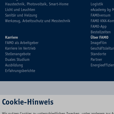
Haustechnik, Photovoltaik, Smart-Home
Logistik
Licht und Leuchten
eAcademy by 
Sanitär und Heizung
FAMOversum
Werkzeug, Arbeitsschutz und Messtechnik
FAMO KNX-Kom
FAMO-App
Bestellzeiten
Karriere
Über FAMO
FAMO als Arbeitgeber
Imagefilm
Karriere im Vertrieb
Geschäftsleitu
Stellenangebote
Standorte
Duales Studium
Partner
Ausbildung
Energieeffizie
Erfahrungsberichte
Cookie-Hinweis
Wir nutzen Cookies zu unterschiedlichen Zwecken, unter anderem zur A