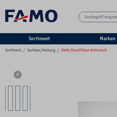
springen
Zur Hauptnavigation springen
Sortiment
Marken
Sortiment
/
Sanitaer/Heizung
/
Bette Duschfliese Antirutsch
Bildergalerie überspringen