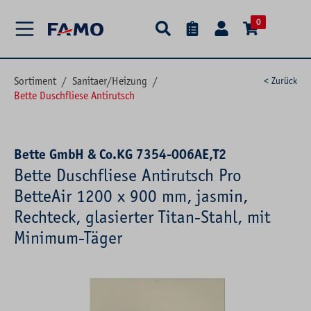
alt springen
0
Sortiment
/
Sanitaer/Heizung
/
< Zurück
Bette Duschfliese Antirutsch
Bette GmbH & Co.KG 7354-006AE,T2
Bette Duschfliese Antirutsch Pro
BetteAir 1200 x 900 mm, jasmin,
Rechteck, glasierter Titan-Stahl, mit
Minimum-Täger
Bildergalerie überspringen