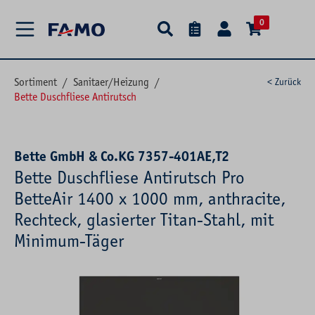
alt springen
0
Sortiment
/
Sanitaer/Heizung
/
< Zurück
Bette Duschfliese Antirutsch
Bette GmbH & Co.KG 7357-401AE,T2
Bette Duschfliese Antirutsch Pro
BetteAir 1400 x 1000 mm, anthracite,
Rechteck, glasierter Titan-Stahl, mit
Minimum-Täger
Bildergalerie überspringen