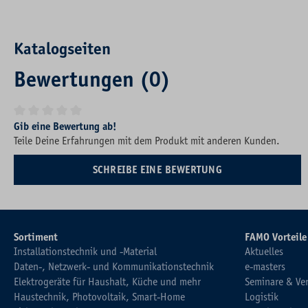
Katalogseiten
Bewertungen (0)
Durchschnittliche Bewertung von 0 von 5 Sternen
Gib eine Bewertung ab!
Teile Deine Erfahrungen mit dem Produkt mit anderen Kunden.
SCHREIBE EINE BEWERTUNG
Sortiment
FAMO Vorteile
Installationstechnik und -Material
Aktuelles
Daten-, Netzwerk- und Kommunikationstechnik
e-masters
Elektrogeräte für Haushalt, Küche und mehr
Seminare & Ve
Haustechnik, Photovoltaik, Smart-Home
Logistik