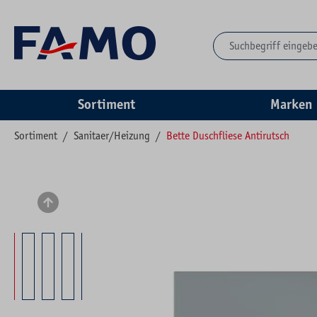
springen
Zur Hauptnavigation springen
Sortiment
Marken
Sortiment
/
Sanitaer/Heizung
/
Bette Duschfliese Antirutsch
Bildergalerie überspringen