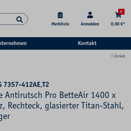
0
Merkliste
Anmelden
0,00 €*
nternehmen
Kontakt
< Zurück
G 7357-412AE,T2
e Antirutsch Pro BetteAir 1400 x
 Rechteck, glasierter Titan-Stahl,
ger