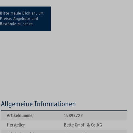
Bitte melde Dich an, um
Preise, Angebote und
Bestände zu sehen.
Allgemeine Informationen
Artikelnummer
15893722
Hersteller
Bette GmbH & Co.KG