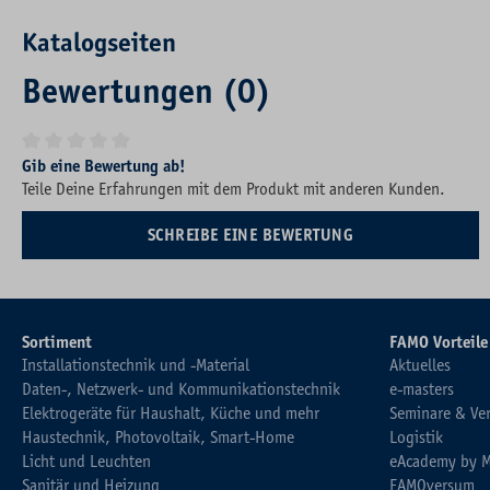
Katalogseiten
Bewertungen (0)
Durchschnittliche Bewertung von 0 von 5 Sternen
Gib eine Bewertung ab!
Teile Deine Erfahrungen mit dem Produkt mit anderen Kunden.
SCHREIBE EINE BEWERTUNG
Sortiment
FAMO Vorteile
Installationstechnik und -Material
Aktuelles
Daten-, Netzwerk- und Kommunikationstechnik
e-masters
Elektrogeräte für Haushalt, Küche und mehr
Seminare & Ve
Haustechnik, Photovoltaik, Smart-Home
Logistik
Licht und Leuchten
eAcademy by 
Sanitär und Heizung
FAMOversum