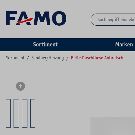
springen
Zur Hauptnavigation springen
Sortiment
Marken
Sortiment
/
Sanitaer/Heizung
/
Bette Duschfliese Antirutsch
Bildergalerie überspringen