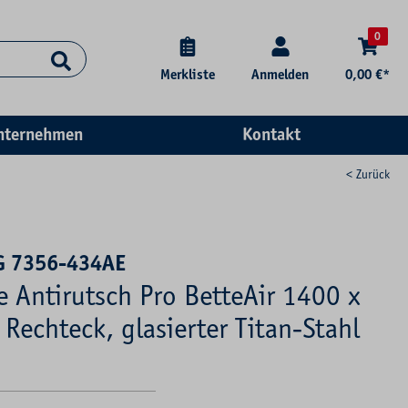
0
Merkliste
Anmelden
0,00 €*
nternehmen
Kontakt
< Zurück
G 7356-434AE
e Antirutsch Pro BetteAir 1400 x
echteck, glasierter Titan-Stahl