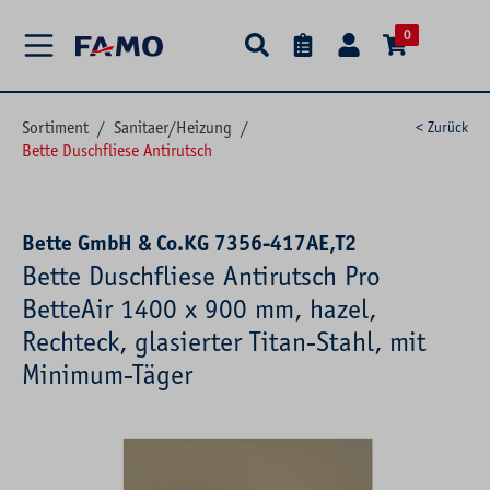
alt springen
0
Sortiment
/
Sanitaer/Heizung
/
< Zurück
Bette Duschfliese Antirutsch
Bette GmbH & Co.KG 7356-417AE,T2
Bette Duschfliese Antirutsch Pro
BetteAir 1400 x 900 mm, hazel,
Rechteck, glasierter Titan-Stahl, mit
Minimum-Täger
Bildergalerie überspringen