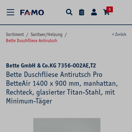
alt springen
0
Sortiment
/
Sanitaer/Heizung
/
< Zurück
Bette Duschfliese Antirutsch
Bette GmbH & Co.KG 7356-002AE,T2
Bette Duschfliese Antirutsch Pro
BetteAir 1400 x 900 mm, manhattan,
Rechteck, glasierter Titan-Stahl, mit
Minimum-Täger
Bildergalerie überspringen