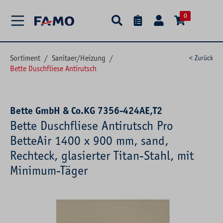
alt springen
0
Sortiment
/
Sanitaer/Heizung
/
< Zurück
Bette Duschfliese Antirutsch
Bette GmbH & Co.KG 7356-424AE,T2
Bette Duschfliese Antirutsch Pro
BetteAir 1400 x 900 mm, sand,
Rechteck, glasierter Titan-Stahl, mit
Minimum-Täger
Bildergalerie überspringen