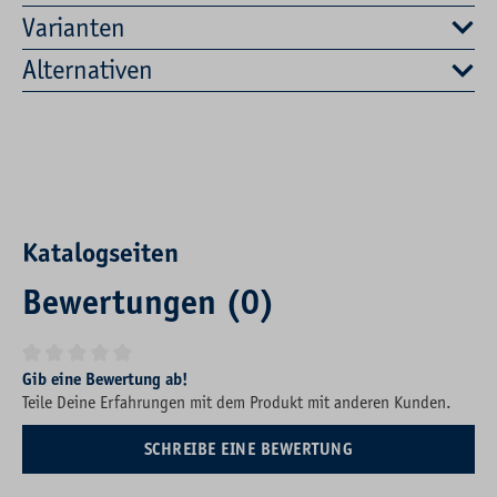
Varianten
Alternativen
Katalogseiten
Bewertungen (0)
Durchschnittliche Bewertung von 0 von 5 Sternen
Gib eine Bewertung ab!
Teile Deine Erfahrungen mit dem Produkt mit anderen Kunden.
SCHREIBE EINE BEWERTUNG