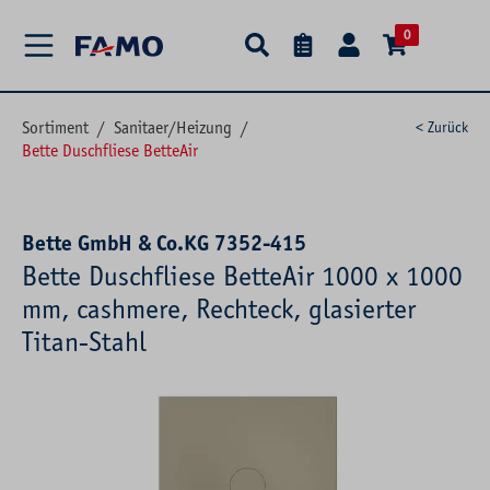
alt springen
0
Sortiment
/
Sanitaer/Heizung
/
< Zurück
Bette Duschfliese BetteAir
Bette GmbH & Co.KG 7352-415
Bette Duschfliese BetteAir 1000 x 1000
mm, cashmere, Rechteck, glasierter
Titan-Stahl
Bildergalerie überspringen