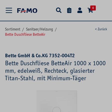
alt springen
0
Sortiment
/
Sanitaer/Heizung
/
< Zurück
Bette Duschfliese BetteAir
Bette GmbH & Co.KG 7352-004T2
Bette Duschfliese BetteAir 1000 x 1000
mm, edelweiß, Rechteck, glasierter
Titan-Stahl, mit Minimum-Täger
Bildergalerie überspringen