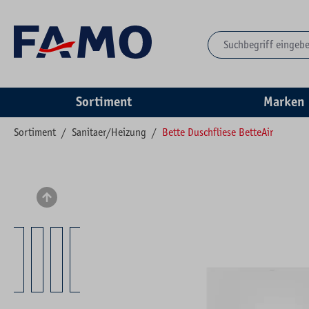
springen
Zur Hauptnavigation springen
Sortiment
Marken
Sortiment
/
Sanitaer/Heizung
/
Bette Duschfliese BetteAir
Bildergalerie überspringen