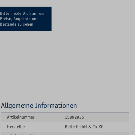
Bitte melde Dich an, um
Preise, Angebote und
Bestände zu sehen.
Allgemeine Informationen
Artikelnummer
15892935
Hersteller
Bette GmbH & Co.KG