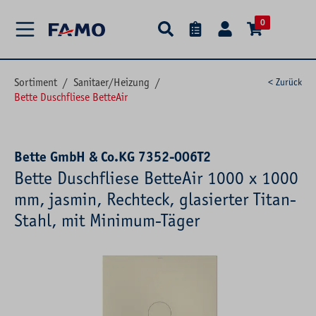
alt springen
0
Sortiment
/
Sanitaer/Heizung
/
< Zurück
Bette Duschfliese BetteAir
Bette GmbH & Co.KG 7352-006T2
Bette Duschfliese BetteAir 1000 x 1000
mm, jasmin, Rechteck, glasierter Titan-
Stahl, mit Minimum-Täger
Bildergalerie überspringen