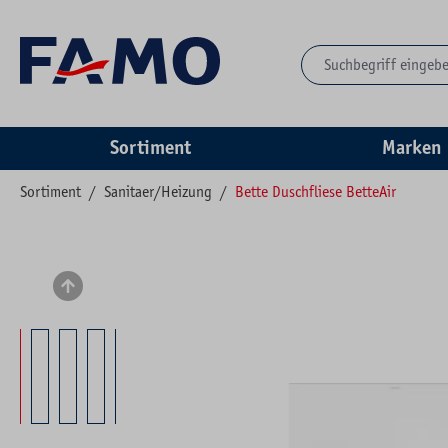
springen
Zur Hauptnavigation springen
Sortiment
Marken
Sortiment
/
Sanitaer/Heizung
/
Bette Duschfliese BetteAir
Bildergalerie überspringen