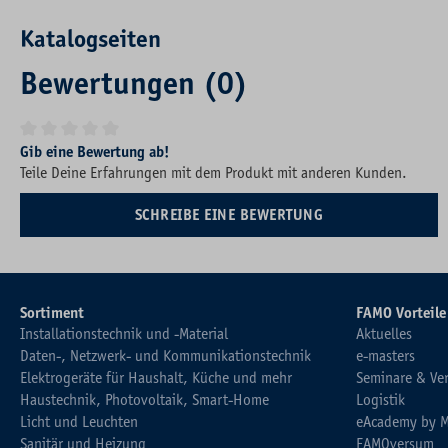
Katalogseiten
Bewertungen (0)
Durchschnittliche Bewertung von 0 von 5 Sternen
Gib eine Bewertung ab!
Teile Deine Erfahrungen mit dem Produkt mit anderen Kunden.
SCHREIBE EINE BEWERTUNG
Sortiment
FAMO Vorteile
Installationstechnik und -Material
Aktuelles
Daten-, Netzwerk- und Kommunikationstechnik
e-masters
Elektrogeräte für Haushalt, Küche und mehr
Seminare & Ve
Haustechnik, Photovoltaik, Smart-Home
Logistik
Licht und Leuchten
eAcademy by 
Sanitär und Heizung
FAMOversum