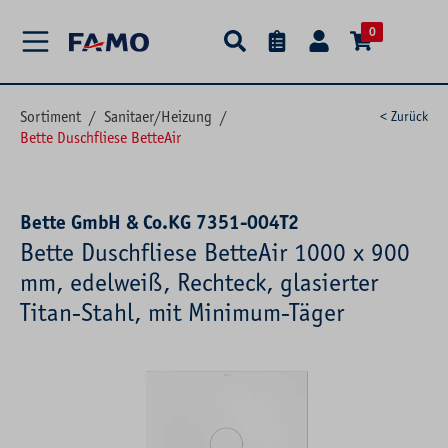
alt springen
0
Sortiment
/
Sanitaer/Heizung
/
< Zurück
Bette Duschfliese BetteAir
Bette GmbH & Co.KG 7351-004T2
Bette Duschfliese BetteAir 1000 x 900
mm, edelweiß, Rechteck, glasierter
Titan-Stahl, mit Minimum-Täger
Bildergalerie überspringen