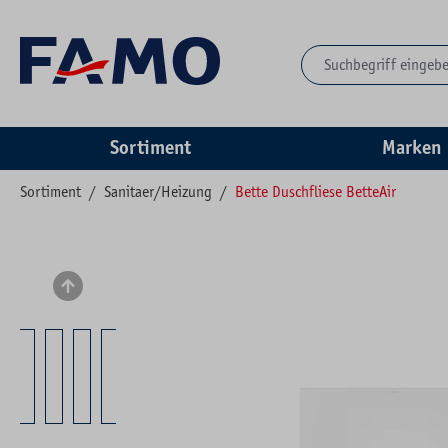
springen
Zur Hauptnavigation springen
Sortiment
Marken
Sortiment
/
Sanitaer/Heizung
/
Bette Duschfliese BetteAir
Bildergalerie überspringen