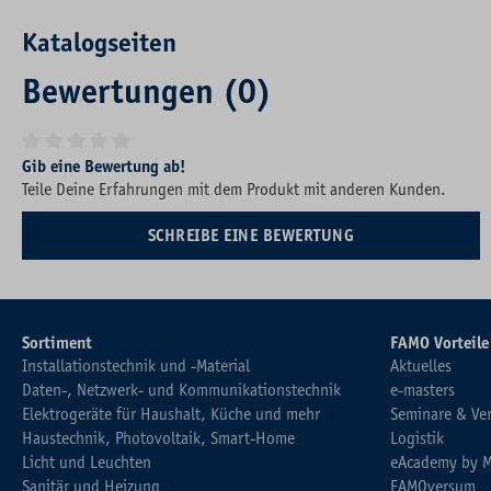
Katalogseiten
Bewertungen (0)
Durchschnittliche Bewertung von 0 von 5 Sternen
Gib eine Bewertung ab!
Teile Deine Erfahrungen mit dem Produkt mit anderen Kunden.
SCHREIBE EINE BEWERTUNG
Sortiment
FAMO Vorteile
Installationstechnik und -Material
Aktuelles
Daten-, Netzwerk- und Kommunikationstechnik
e-masters
Elektrogeräte für Haushalt, Küche und mehr
Seminare & Ve
Haustechnik, Photovoltaik, Smart-Home
Logistik
Licht und Leuchten
eAcademy by 
Sanitär und Heizung
FAMOversum