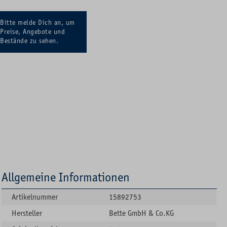
Bitte melde Dich an, um
Preise, Angebote und
Bestände zu sehen.
Allgemeine Informationen
Artikelnummer
15892753
Hersteller
Bette GmbH & Co.KG