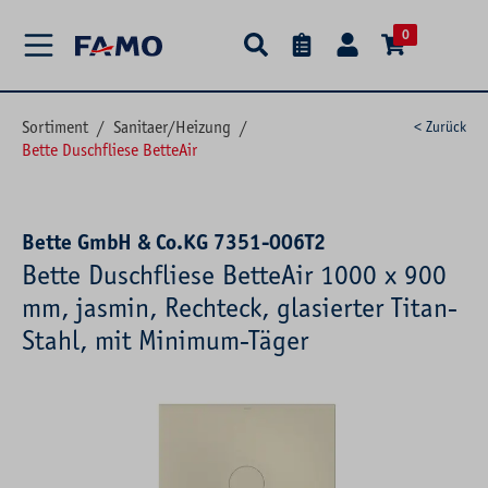
alt springen
0
Sortiment
/
Sanitaer/Heizung
/
< Zurück
Bette Duschfliese BetteAir
Bette GmbH & Co.KG 7351-006T2
Bette Duschfliese BetteAir 1000 x 900
mm, jasmin, Rechteck, glasierter Titan-
Stahl, mit Minimum-Täger
Bildergalerie überspringen