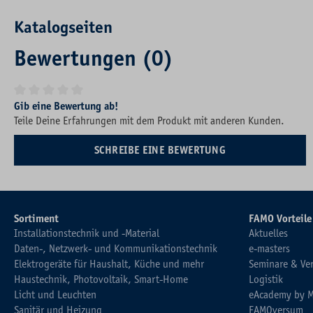
Katalogseiten
Bewertungen (0)
Durchschnittliche Bewertung von 0 von 5 Sternen
Gib eine Bewertung ab!
Teile Deine Erfahrungen mit dem Produkt mit anderen Kunden.
SCHREIBE EINE BEWERTUNG
Sortiment
FAMO Vorteile
Installationstechnik und -Material
Aktuelles
Daten-, Netzwerk- und Kommunikationstechnik
e-masters
Elektrogeräte für Haushalt, Küche und mehr
Seminare & Ve
Haustechnik, Photovoltaik, Smart-Home
Logistik
Licht und Leuchten
eAcademy by 
Sanitär und Heizung
FAMOversum