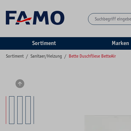
springen
Zur Hauptnavigation springen
Sortiment
Marken
Sortiment
/
Sanitaer/Heizung
/
Bette Duschfliese BetteAir
Bildergalerie überspringen