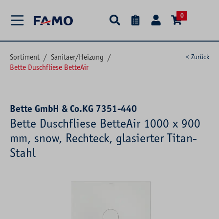
alt springen
0
Sortiment
/
Sanitaer/Heizung
/
< Zurück
Bette Duschfliese BetteAir
Bette GmbH & Co.KG 7351-440
Bette Duschfliese BetteAir 1000 x 900
mm, snow, Rechteck, glasierter Titan-
Stahl
Bildergalerie überspringen