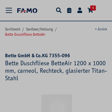
alt springen
0
Sortiment
/
Sanitaer/Heizung
/
< Zurück
Bette Duschfliese BetteAir
Bette GmbH & Co.KG 7355-096
Bette Duschfliese BetteAir 1200 x 1000
mm, carneol, Rechteck, glasierter Titan-
Stahl
Bildergalerie überspringen