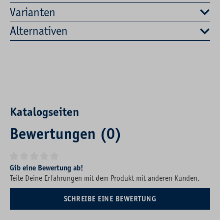
Varianten
Alternativen
Katalogseiten
Bewertungen (0)
Durchschnittliche Bewertung von 0 von 5 Sternen
Gib eine Bewertung ab!
Teile Deine Erfahrungen mit dem Produkt mit anderen Kunden.
SCHREIBE EINE BEWERTUNG