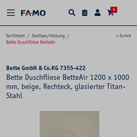
alt springen
0
Sortiment
/
Sanitaer/Heizung
/
< Zurück
Bette Duschfliese BetteAir
Bette GmbH & Co.KG 7355-422
Bette Duschfliese BetteAir 1200 x 1000
mm, beige, Rechteck, glasierter Titan-
Stahl
Bildergalerie überspringen