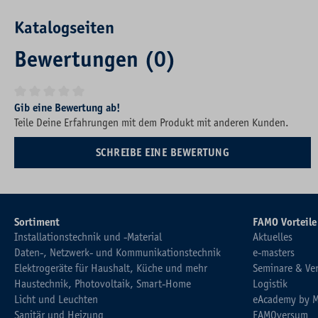
Katalogseiten
Bewertungen (0)
Durchschnittliche Bewertung von 0 von 5 Sternen
Gib eine Bewertung ab!
Teile Deine Erfahrungen mit dem Produkt mit anderen Kunden.
SCHREIBE EINE BEWERTUNG
Sortiment
FAMO Vorteile
Installationstechnik und -Material
Aktuelles
Daten-, Netzwerk- und Kommunikationstechnik
e-masters
Elektrogeräte für Haushalt, Küche und mehr
Seminare & Ve
Haustechnik, Photovoltaik, Smart-Home
Logistik
Licht und Leuchten
eAcademy by 
Sanitär und Heizung
FAMOversum