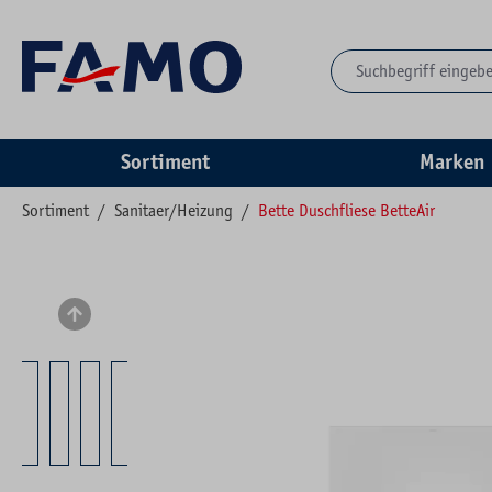
springen
Zur Hauptnavigation springen
Sortiment
Marken
Sortiment
/
Sanitaer/Heizung
/
Bette Duschfliese BetteAir
Bildergalerie überspringen