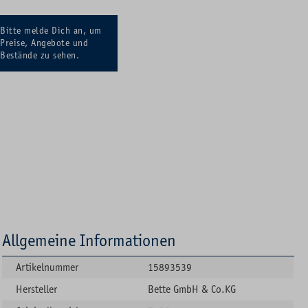
Bitte melde Dich an, um
Preise, Angebote und
Bestände zu sehen.
Allgemeine Informationen
Artikelnummer
15893539
Hersteller
Bette GmbH & Co.KG