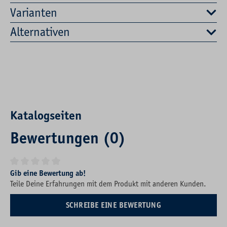
Varianten
Alternativen
Katalogseiten
Bewertungen (0)
Durchschnittliche Bewertung von 0 von 5 Sternen
Gib eine Bewertung ab!
Teile Deine Erfahrungen mit dem Produkt mit anderen Kunden.
SCHREIBE EINE BEWERTUNG