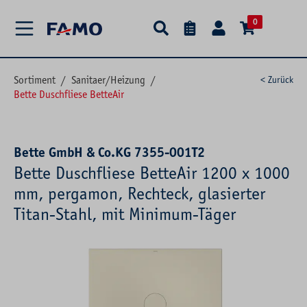
alt springen
0
Sortiment
/
Sanitaer/Heizung
/
< Zurück
Bette Duschfliese BetteAir
Bette GmbH & Co.KG 7355-001T2
Bette Duschfliese BetteAir 1200 x 1000
mm, pergamon, Rechteck, glasierter
Titan-Stahl, mit Minimum-Täger
Bildergalerie überspringen