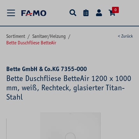
alt springen
0
Sortiment
/
Sanitaer/Heizung
/
< Zurück
Bette Duschfliese BetteAir
Bette GmbH & Co.KG 7355-000
Bette Duschfliese BetteAir 1200 x 1000
mm, weiß, Rechteck, glasierter Titan-
Stahl
Bildergalerie überspringen