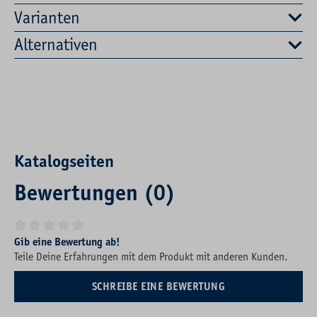
Varianten
Alternativen
Katalogseiten
Bewertungen (0)
Durchschnittliche Bewertung von 0 von 5 Sternen
Gib eine Bewertung ab!
Teile Deine Erfahrungen mit dem Produkt mit anderen Kunden.
SCHREIBE EINE BEWERTUNG