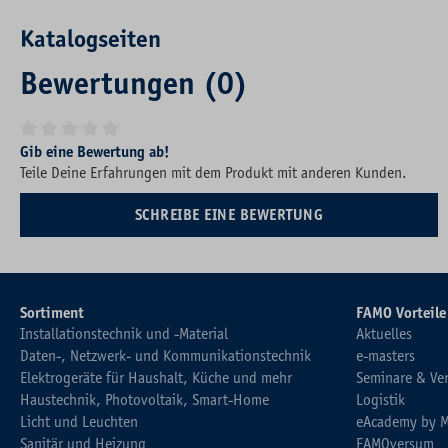
Katalogseiten
Bewertungen (0)
Durchschnittliche Bewertung von 0 von 5 Sternen
Gib eine Bewertung ab!
Teile Deine Erfahrungen mit dem Produkt mit anderen Kunden.
SCHREIBE EINE BEWERTUNG
Sortiment
FAMO Vorteile
Installationstechnik und -Material
Aktuelles
Daten-, Netzwerk- und Kommunikationstechnik
e-masters
Elektrogeräte für Haushalt, Küche und mehr
Seminare & Ve
Haustechnik, Photovoltaik, Smart-Home
Logistik
Licht und Leuchten
eAcademy by 
Sanitär und Heizung
FAMOversum