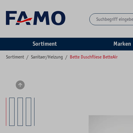
springen
Zur Hauptnavigation springen
Sortiment
Marken
Sortiment
/
Sanitaer/Heizung
/
Bette Duschfliese BetteAir
Bildergalerie überspringen