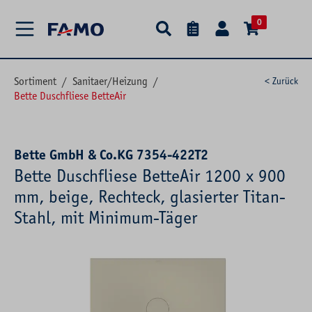
alt springen
0
Sortiment
/
Sanitaer/Heizung
/
< Zurück
Bette Duschfliese BetteAir
Bette GmbH & Co.KG 7354-422T2
Bette Duschfliese BetteAir 1200 x 900
mm, beige, Rechteck, glasierter Titan-
Stahl, mit Minimum-Täger
Bildergalerie überspringen