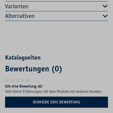
Varianten
Alternativen
Katalogseiten
Bewertungen (0)
Durchschnittliche Bewertung von 0 von 5 Sternen
Gib eine Bewertung ab!
Teile Deine Erfahrungen mit dem Produkt mit anderen Kunden.
SCHREIBE EINE BEWERTUNG