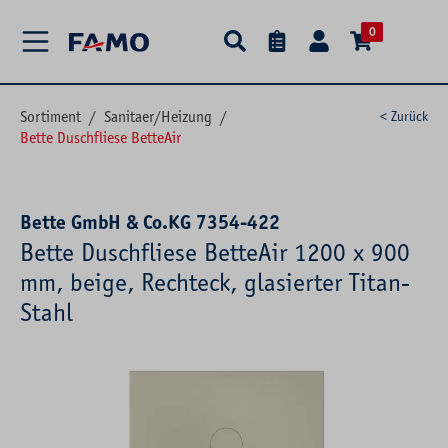
alt springen
0
Sortiment
/
Sanitaer/Heizung
/
< Zurück
Bette Duschfliese BetteAir
Bette GmbH & Co.KG 7354-422
Bette Duschfliese BetteAir 1200 x 900
mm, beige, Rechteck, glasierter Titan-
Stahl
Bildergalerie überspringen