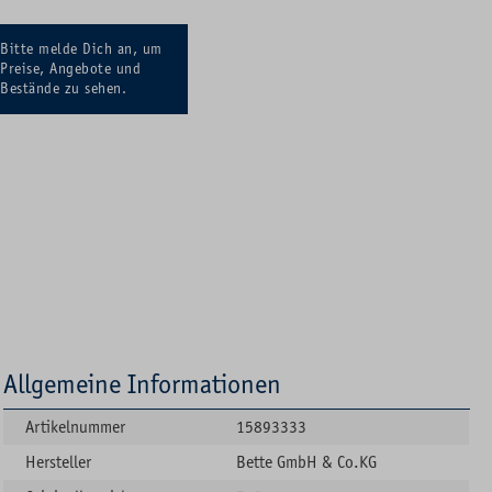
Bitte melde Dich an, um
Preise, Angebote und
Bestände zu sehen.
Allgemeine Informationen
Artikelnummer
15893333
Hersteller
Bette GmbH & Co.KG