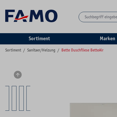
springen
Zur Hauptnavigation springen
Sortiment
Marken
Sortiment
/
Sanitaer/Heizung
/
Bette Duschfliese BetteAir
Bildergalerie überspringen