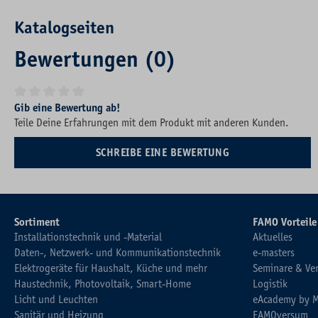
Katalogseiten
Bewertungen (0)
Durchschnittliche Bewertung von 0 von 5 Sternen
Gib eine Bewertung ab!
Teile Deine Erfahrungen mit dem Produkt mit anderen Kunden.
SCHREIBE EINE BEWERTUNG
Sortiment
FAMO Vorteile
Installationstechnik und -Material
Aktuelles
Daten-, Netzwerk- und Kommunikationstechnik
e-masters
Elektrogeräte für Haushalt, Küche und mehr
Seminare & Ve
Haustechnik, Photovoltaik, Smart-Home
Logistik
Licht und Leuchten
eAcademy by 
Sanitär und Heizung
FAMOversum