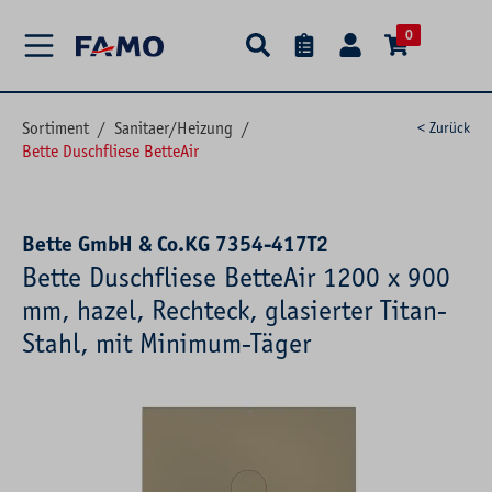
alt springen
0
Sortiment
/
Sanitaer/Heizung
/
< Zurück
Bette Duschfliese BetteAir
Bette GmbH & Co.KG 7354-417T2
Bette Duschfliese BetteAir 1200 x 900
mm, hazel, Rechteck, glasierter Titan-
Stahl, mit Minimum-Täger
Bildergalerie überspringen