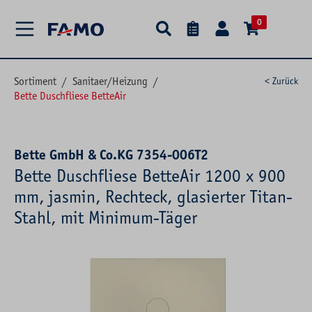
alt springen
0
Sortiment
/
Sanitaer/Heizung
/
< Zurück
Bette Duschfliese BetteAir
Bette GmbH & Co.KG 7354-006T2
Bette Duschfliese BetteAir 1200 x 900
mm, jasmin, Rechteck, glasierter Titan-
Stahl, mit Minimum-Täger
Bildergalerie überspringen