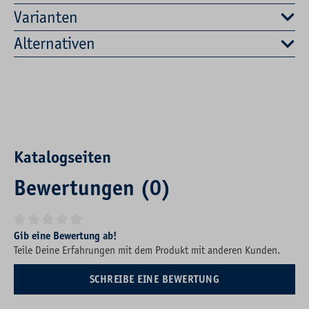
Varianten
Alternativen
Katalogseiten
Bewertungen (0)
Durchschnittliche Bewertung von 0 von 5 Sternen
Gib eine Bewertung ab!
Teile Deine Erfahrungen mit dem Produkt mit anderen Kunden.
SCHREIBE EINE BEWERTUNG