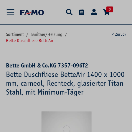
alt springen
0
Sortiment
/
Sanitaer/Heizung
/
< Zurück
Bette Duschfliese BetteAir
Bette GmbH & Co.KG 7357-096T2
Bette Duschfliese BetteAir 1400 x 1000
mm, carneol, Rechteck, glasierter Titan-
Stahl, mit Minimum-Täger
Bildergalerie überspringen