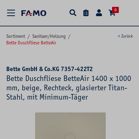
alt springen
0
Sortiment
/
Sanitaer/Heizung
/
< Zurück
Bette Duschfliese BetteAir
Bette GmbH & Co.KG 7357-422T2
Bette Duschfliese BetteAir 1400 x 1000
mm, beige, Rechteck, glasierter Titan-
Stahl, mit Minimum-Täger
Bildergalerie überspringen