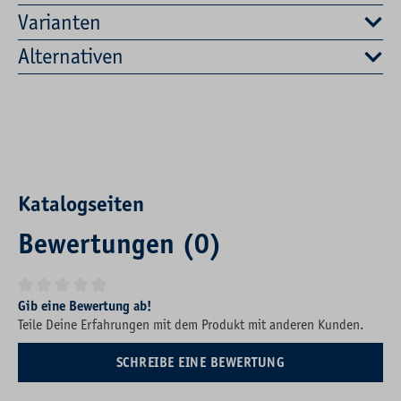
Varianten
Alternativen
Katalogseiten
Bewertungen (0)
Durchschnittliche Bewertung von 0 von 5 Sternen
Gib eine Bewertung ab!
Teile Deine Erfahrungen mit dem Produkt mit anderen Kunden.
SCHREIBE EINE BEWERTUNG