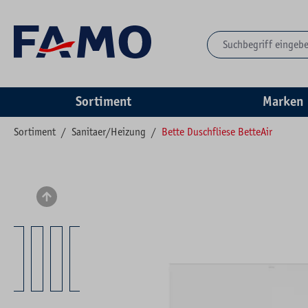
springen
Zur Hauptnavigation springen
Sortiment
Marken
Sortiment
/
Sanitaer/Heizung
/
Bette Duschfliese BetteAir
Bildergalerie überspringen