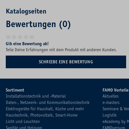
Katalogseiten
Bewertungen (0)
Durchschnittliche Bewertung von 0 von 5 Sternen
Gib eine Bewertung ab!
Teile Deine Erfahrungen mit dem Produkt mit anderen Kunden.
SCHREIBE EINE BEWERTUNG
Sortiment
FAMO Vorteile
Installationstechnik und -Material
Aktuelles
Daten-, Netzwerk- und Kommunikationstechnik
e-masters
Elektrogeräte für Haushalt, Küche und mehr
Seminare & Ve
Haustechnik, Photovoltaik, Smart-Home
Logistik
Licht und Leuchten
eAcademy by 
Sanitär und Heizung
FAMOversum