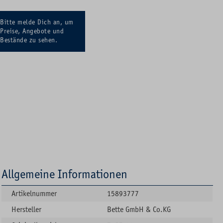
Bitte melde Dich an, um
Preise, Angebote und
Bestände zu sehen.
Allgemeine Informationen
Artikelnummer
15893777
Hersteller
Bette GmbH & Co.KG