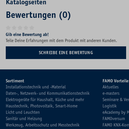
Katalogseiten
Bewertungen (0)
Durchschnittliche Bewertung von 0 von 5 Sternen
Gib eine Bewertung ab!
Teile Deine Erfahrungen mit dem Produkt mit anderen Kunden.
SCHREIBE EINE BEWERTUNG
Sortiment
FAMO Vorteile
Installationstechnik und -Material
Aktuelles
Daten-, Netzwerk- und Kommunikationstechnik
e-masters
Elektrogeräte für Haushalt, Küche und mehr
Seminare & Ve
Haustechnik, Photovoltaik, Smart-Home
Logistik
Licht und Leuchten
eAcademy by 
Sanitär und Heizung
FAMOversum
Werkzeug, Arbeitsschutz und Messtechnik
FAMO KNX-Kom