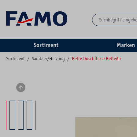
springen
Zur Hauptnavigation springen
Sortiment
Marken
Sortiment
/
Sanitaer/Heizung
/
Bette Duschfliese BetteAir
Bildergalerie überspringen