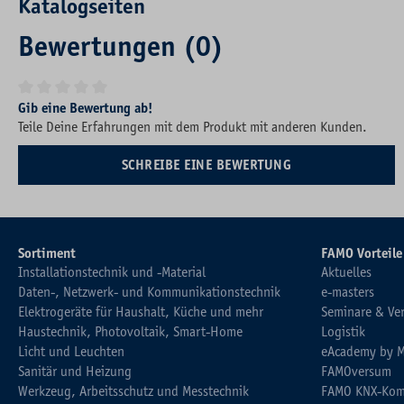
Katalogseiten
Bewertungen (0)
Durchschnittliche Bewertung von 0 von 5 Sternen
Gib eine Bewertung ab!
Teile Deine Erfahrungen mit dem Produkt mit anderen Kunden.
SCHREIBE EINE BEWERTUNG
Sortiment
FAMO Vorteile
Installationstechnik und -Material
Aktuelles
Daten-, Netzwerk- und Kommunikationstechnik
e-masters
Elektrogeräte für Haushalt, Küche und mehr
Seminare & Ve
Haustechnik, Photovoltaik, Smart-Home
Logistik
Licht und Leuchten
eAcademy by 
Sanitär und Heizung
FAMOversum
Werkzeug, Arbeitsschutz und Messtechnik
FAMO KNX-Kom