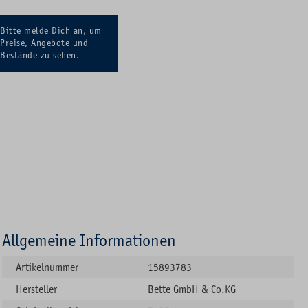
Bitte melde Dich an, um
Preise, Angebote und
Bestände zu sehen.
Allgemeine Informationen
Artikelnummer
15893783
Hersteller
Bette GmbH & Co.KG