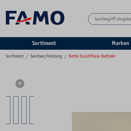
springen
Zur Hauptnavigation springen
Sortiment
Marken
Sortiment
/
Sanitaer/Heizung
/
Bette Duschfliese BetteAir
Bildergalerie überspringen