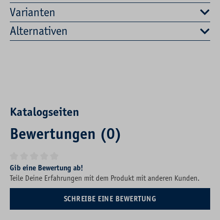
Varianten
Alternativen
Katalogseiten
Bewertungen (0)
Durchschnittliche Bewertung von 0 von 5 Sternen
Gib eine Bewertung ab!
Teile Deine Erfahrungen mit dem Produkt mit anderen Kunden.
SCHREIBE EINE BEWERTUNG