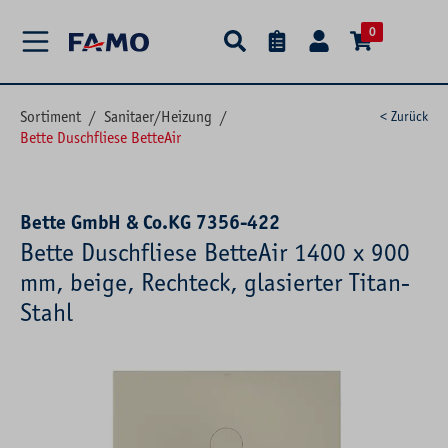
alt springen
0
Sortiment
/
Sanitaer/Heizung
/
< Zurück
Bette Duschfliese BetteAir
Bette GmbH & Co.KG 7356-422
Bette Duschfliese BetteAir 1400 x 900
mm, beige, Rechteck, glasierter Titan-
Stahl
Bildergalerie überspringen