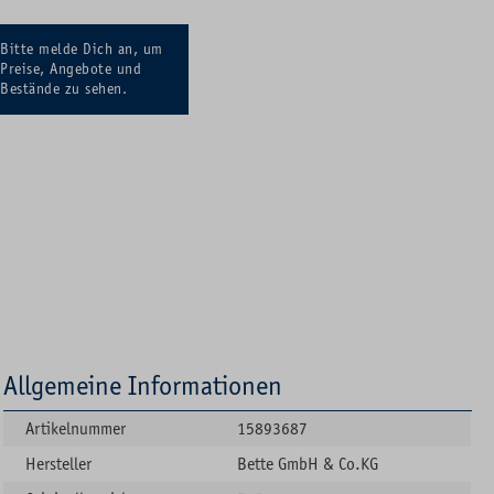
Bitte melde Dich an, um
Preise, Angebote und
Bestände zu sehen.
Allgemeine Informationen
Artikelnummer
15893687
Hersteller
Bette GmbH & Co.KG