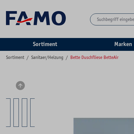
springen
Zur Hauptnavigation springen
Sortiment
Marken
Sortiment
/
Sanitaer/Heizung
/
Bette Duschfliese BetteAir
Bildergalerie überspringen