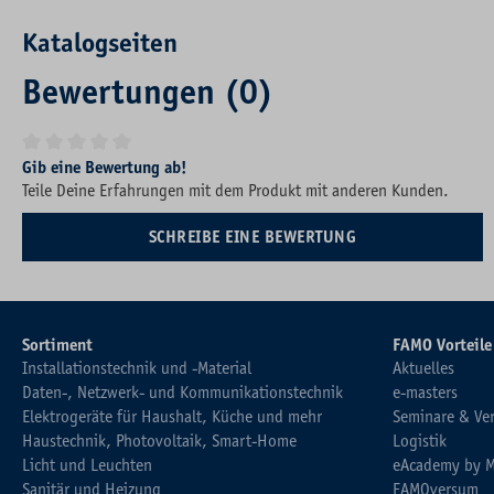
Katalogseiten
Bewertungen (0)
Durchschnittliche Bewertung von 0 von 5 Sternen
Gib eine Bewertung ab!
Teile Deine Erfahrungen mit dem Produkt mit anderen Kunden.
SCHREIBE EINE BEWERTUNG
Sortiment
FAMO Vorteile
Installationstechnik und -Material
Aktuelles
Daten-, Netzwerk- und Kommunikationstechnik
e-masters
Elektrogeräte für Haushalt, Küche und mehr
Seminare & Ve
Haustechnik, Photovoltaik, Smart-Home
Logistik
Licht und Leuchten
eAcademy by 
Sanitär und Heizung
FAMOversum