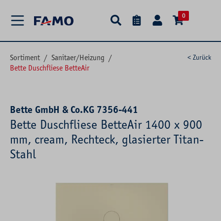
alt springen
0
Sortiment
/
Sanitaer/Heizung
/
< Zurück
Bette Duschfliese BetteAir
Bette GmbH & Co.KG 7356-441
Bette Duschfliese BetteAir 1400 x 900
mm, cream, Rechteck, glasierter Titan-
Stahl
Bildergalerie überspringen