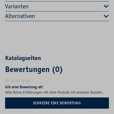
Varianten
Alternativen
Katalogseiten
Bewertungen (0)
Durchschnittliche Bewertung von 0 von 5 Sternen
Gib eine Bewertung ab!
Teile Deine Erfahrungen mit dem Produkt mit anderen Kunden.
SCHREIBE EINE BEWERTUNG