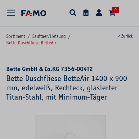
alt springen
0
Sortiment
/
Sanitaer/Heizung
/
< Zurück
Bette Duschfliese BetteAir
Bette GmbH & Co.KG 7356-004T2
Bette Duschfliese BetteAir 1400 x 900
mm, edelweiß, Rechteck, glasierter
Titan-Stahl, mit Minimum-Täger
Bildergalerie überspringen